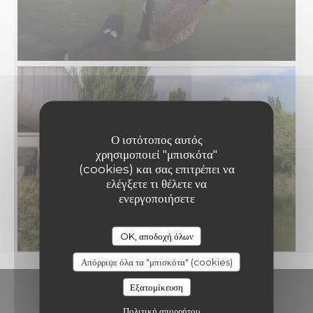
Ο ιστότοπος αυτός
χρησιμοποιεί "μπισκότα"
(cookies) και σας επιτρέπει να
ελέγξετε τι θέλετε να
ενεργοποιήσετε
Les Chanteraines
OK, αποδοχή όλων
Απόρριψε όλα τα "μπισκότα" (cookies)
Εξατομίκευση
Επικοινωνήστε μαζί μας
Πολιτική απορρήτου