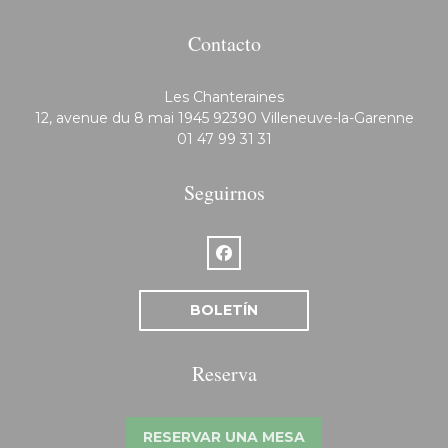
Contacto
Les Chanteraines
((ab
12, avenue du 8 mai 1945 92390 Villeneuve-la-Garenne
01 47 99 31 31
Seguirnos
Facebook ((abre en una nueva v
BOLETÍN
Reserva
RESERVAR UNA MESA