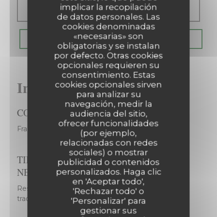
Cerrado
implicar la recopilación
de datos personales. Las
cookies denominadas
«necesarias» son
RESERVAR UNA MESA
obligatorias y se instalan
por defecto. Otras cookies
opcionales requieren su
consentimiento. Estas
Información general
cookies opcionales sirven
para analizar su
navegación, medir la
COCINA
audiencia del sitio,
ofrecer funcionalidades
Francesa Tradicional
(por ejemplo,
relacionadas con redes
sociales) o mostrar
TIPO DE
publicidad o contenidos
Les Chanteraines
NEGOCIO
personalizados. Haga clic
en 'Aceptar todo',
Restaurante francés
'Rechazar todo' o
tradicional
'Personalizar' para
gestionar sus