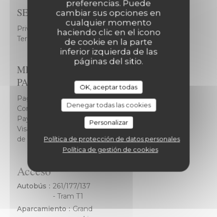
preferencias. Puede
SERVICIOS
cambiar sus opciones en
cualquier momento
Privatización posible, WiFi, Vista Excepcional, Patio
haciendo clic en el icono
Terrasse, Aparcamiento Gratuito
de cookie en la parte
inferior izquierda de las
páginas del sitio.
MÉTODOS DE
PAGO
OK, aceptar todas
Pago móvil,
Denegar todas las cookies
Contactless
Payment, Efectivo,
Personalizar
Visa, Cheques, Tarjeta
de Crédito
Política de protección de datos personales
Política de gestión de cookies
Acceso
Autobús
261/177/137
- Tram T1
Aparcamiento
Grand