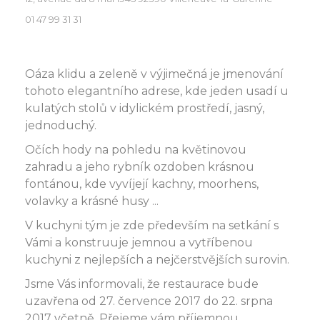
01 47 99 31 31
Oáza klidu a zeleně v výjimečná je jmenování
tohoto elegantního adrese, kde jeden usadí u
kulatých stolů v idylickém prostředí, jasný,
jednoduchý.
Očích hody na pohledu na květinovou
zahradu a jeho rybník ozdoben krásnou
fontánou, kde vyvíjejí kachny, moorhens,
volavky a krásné husy ...
V kuchyni tým je zde především na setkání s
Vámi a konstruuje jemnou a vytříbenou
kuchyni z nejlepších a nejčerstvějších surovin.
Jsme Vás informovali, že restaurace bude
uzavřena od 27. července 2017 do 22. srpna
2017 včetně. Přejeme vám příjemnou