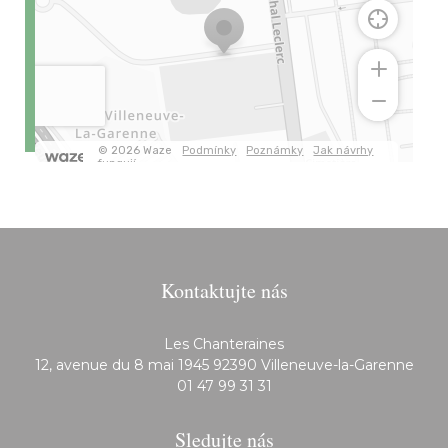
Kontaktujte nás
Les Chanteraines
((ot
12, avenue du 8 mai 1945 92390 Villeneuve-la-Garenne
01 47 99 31 31
Sledujte nás