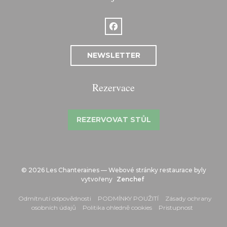
Facebook ((otevře se v novém o
NEWSLETTER
Rezervace
REZERVOVAT STŮL
© 2026 Les Chanteraines — Webové stránky restaurace byly
((otevře se v novém okně)
vytvořeny
Zenchef
((otevře se v novém okně))
((otevře se v novém okn
Odmítnutí odpovědnosti
PODMÍNKY POUŽITÍ
Zásady ochrany
((otevře se v novém okně))
((otevře se v novém okně)
((otevře se
osobních údajů
Politika ohledně cookies
Pristupnost