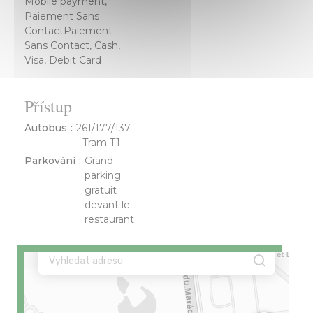
Mobile payment,
Paiement Sans
ContactPaiement
Sans Contact, Cash,
Visa, Debit Card
Přístup
Autobus
261/177/137
- Tram T1
Parkování
Grand
parking
gratuit
devant le
restaurant