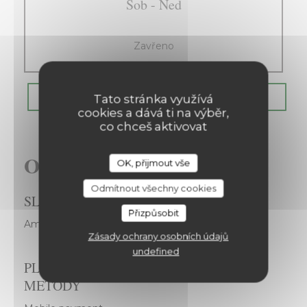
Sob
-
Ned
Zavřeno
REZERVOVAT STŮL
Tato stránka využívá
cookies a dává ti na výběr,
co chceš aktivovat
Obecné informace
OK, přijmout vše
Les Chanteraines
Odmítnout všechny cookies
SLUŽBY
Přizpůsobit
Amazing View
Zásady ochrany osobních údajů
undefined
PLATEBNÍ
METODY