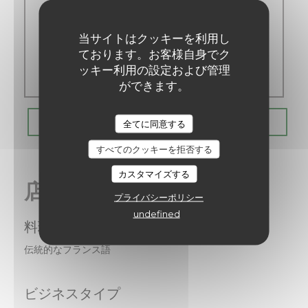
土
-
日
当サイトはクッキーを利用し
ております。お客様自身でク
ッキー利用の設定および管理
閉じています
ができます。
Les Chanteraines
予約
全てに同意する
すべてのクッキーを拒否する
カスタマイズする
店舗情報
プライバシーポリシー
undefined
料理
伝統的なフランス語
ビジネスタイプ