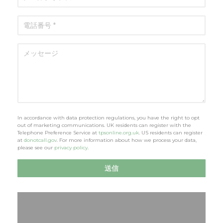
In accordance with data protection regulations, you have the right to opt
out of marketing communications. UK residents can register with the
Telephone Preference Service at
tpsonline.org.uk
. US residents can register
at
donotcall.gov
. For more information about how we process your data,
please see our
privacy policy
.