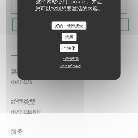
这个网站使用cookie， 并让
关闭
您可以控制想要激活的内容。
Les Chanteraines
预订餐位
好的，全部接受
禁用
个性化
一般信息
保密政策
undefined
菜肴
传统的法语
经营类型
传统的法国餐厅
服务