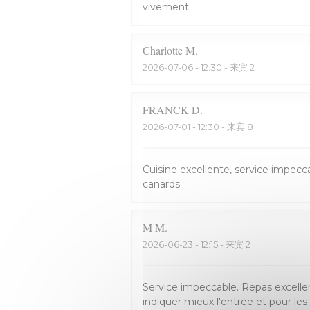
vivement
Charlotte
M
2026-07-06
- 12:30 - 来宾 2
FRANCK
D
2026-07-01
- 12:30 - 来宾 8
Cuisine excellente, service impecca
canards
M
M
2026-06-23
- 12:15 - 来宾 2
Service impeccable. Repas excellen
indiquer mieux l'entrée et pour les 