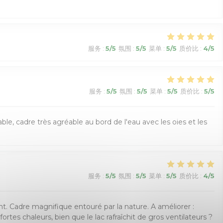
服务
:
5
/5
氛围
:
5
/5
菜单
:
5
/5
质价比
:
4
/5
服务
:
5
/5
氛围
:
5
/5
菜单
:
5
/5
质价比
:
5
/5
ble, cadre très agréable au bord de l'eau avec les oies et les
服务
:
5
/5
氛围
:
5
/5
菜单
:
5
/5
质价比
:
4
/5
t. Cadre magnifique entouré par la nature. A améliorer :
fortes chaleurs, bien que le lac rafraîchit de gros ventilateurs ?