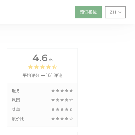
预订餐位
ZH
4.6
/5
平均评分 —
181 评论
服务
氛围
菜单
质价比