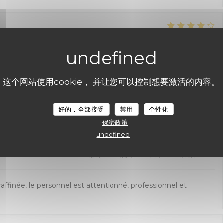
服务
:
4
/5
氛围
:
4
/5
菜单
:
4
/5
质价比
:
4
/5
alme. Parfait pour des rdv professionnels.
这个网站使用cookie， 并让您可以控制想要激活的内容。
Les Chanteraines
好的，全部接受
禁用
个性化
服务
:
5
/5
氛围
:
5
/5
菜单
:
5
/5
质价比
:
5
/5
保密政策
undefined
服务
:
5
/5
氛围
:
5
/5
菜单
:
5
/5
质价比
:
5
/5
raffinée, le personnel est attentionné, professionnel et