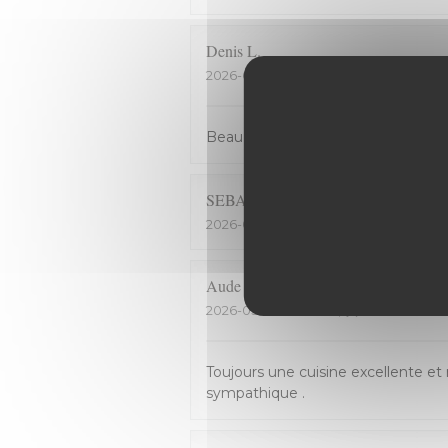
Denis
L
2026-05-19
- 12:30 - 来宾 6
Beau cadre, bons plats, ambiance c
SEBASTIEN
L
2026-05-12
- 12:30 - 来宾 3
Aude
C
2026-05-06
- 12:30 - 来宾 3
Toujours une cuisine excellente et 
sympathique .