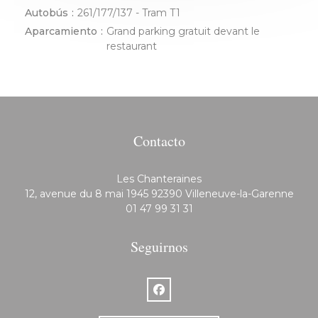
Autobús
261/177/137 - Tram T1
Aparcamiento
Grand parking gratuit devant le
restaurant
Contacto
Les Chanteraines
((ab
12, avenue du 8 mai 1945 92390 Villeneuve-la-Garenne
01 47 99 31 31
Seguirnos
Facebook ((abre en una nueva v