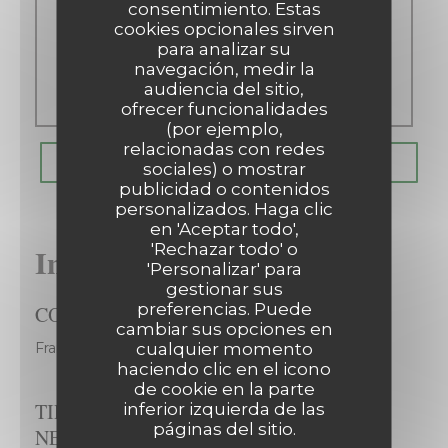
consentimiento. Estas
Sab
-
Dom
cookies opcionales sirven
para analizar su
navegación, medir la
audiencia del sitio,
Cerrado
ofrecer funcionalidades
(por ejemplo,
relacionadas con redes
RESERVAR UNA MESA
sociales) o mostrar
publicidad o contenidos
Les Chanteraines
personalizados. Haga clic
en 'Aceptar todo',
'Rechazar todo' o
Información general
'Personalizar' para
gestionar sus
preferencias. Puede
COCINA
cambiar sus opciones en
cualquier momento
Francesa Tradicional
haciendo clic en el icono
de cookie en la parte
TIPO DE
inferior izquierda de las
páginas del sitio.
NEGOCIO