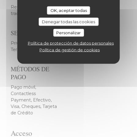
Restaurante francés
OK, aceptar todas
tradicional
Denegar todas las cookies
SERVICIOS
Personalizar
Privatización posible, WiFi, Vista Excepcional, Patio
Política de protección de datos personales
Terrasse, Aparcamiento Gratuito
Política de gestión de cookies
MÉTODOS DE
PAGO
Pago móvil,
Contactless
Payment, Efectivo,
Visa, Cheques, Tarjeta
de Crédito
Acceso