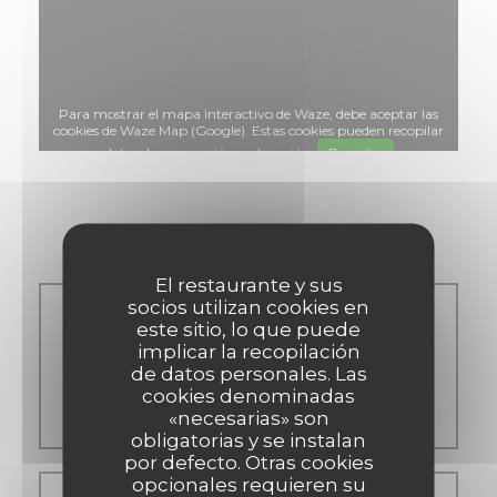
Para mostrar el mapa interactivo de Waze, debe aceptar las
cookies de Waze Map (Google). Estas cookies pueden recopilar
datos de navegación y ubicación.
Permitir
Horario de apertura
El restaurante y sus
socios utilizan cookies en
este sitio, lo que puede
Lun
-
Vie
implicar la recopilación
de datos personales. Las
cookies denominadas
11:45 - 14:30
«necesarias» son
obligatorias y se instalan
por defecto. Otras cookies
opcionales requieren su