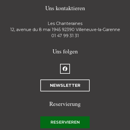
Uns kontaktieren
Les Chanteraines
((öff
12, avenue du 8 mai 1945 92390 Villeneuve-la-Garenne
01 47 99 31 31
Uns folgen
Facebook ((öffnet ein neues Fen
NEWSLETTER
Reservierung
RESERVIEREN