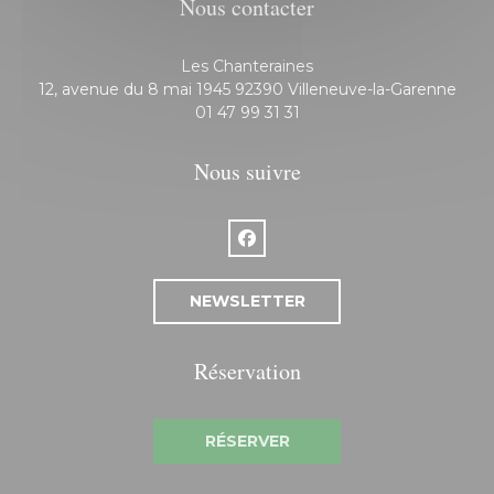
Nous contacter
Les Chanteraines
((ouv
12, avenue du 8 mai 1945 92390 Villeneuve-la-Garenne
01 47 99 31 31
Nous suivre
Facebook ((ouvre une nouvelle f
NEWSLETTER
Réservation
RÉSERVER