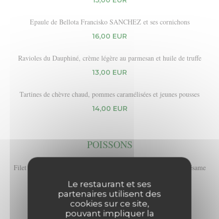
15,00 EUR
Epaule de Bellota Francisko SANCHEZ et ses cornichons
16,00 EUR
Ravioles du Dauphiné, crème légère au parmesan et huile de truffe
13,00 EUR
Tartines de chèvre chaud, pommes caramélisées et jeunes pousses
14,00 EUR
POISSONS
Filet de lieu jaune rôti, nouilles chinoises sautées sauce soja et sésame
27,00 EUR
Le restaurant et ses
partenaires utilisent des
cookies sur ce site,
pouvant impliquer la
VIANDES