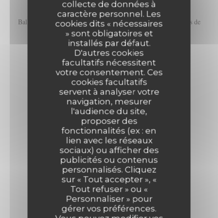
collecte de données à
caractère personnel. Les
Ballotine de volaille aux herbes, crème de parmesan et légumes de
cookies dits « nécessaires
saison
» sont obligatoires et
installés par défaut.
27,00 EUR
D'autres cookies
facultatifs nécessitent
votre consentement. Ces
DESSERTS
cookies facultatifs
servent à analyser votre
navigation, mesurer
Baba au rhum ambré
l'audience du site,
12,00 EUR
proposer des
fonctionnalités (ex : en
Café ou thé gourmand
lien avec les réseaux
sociaux) ou afficher des
11,00 EUR
Les Chanteraines
publicités ou contenus
personnalisés. Cliquez
Déclinaison de Glaces & Sorbets
sur « Tout accepter », «
Tout refuser » ou «
10,00 EUR
Personnaliser » pour
gérer vos préférences.
Salade de fruits de saison