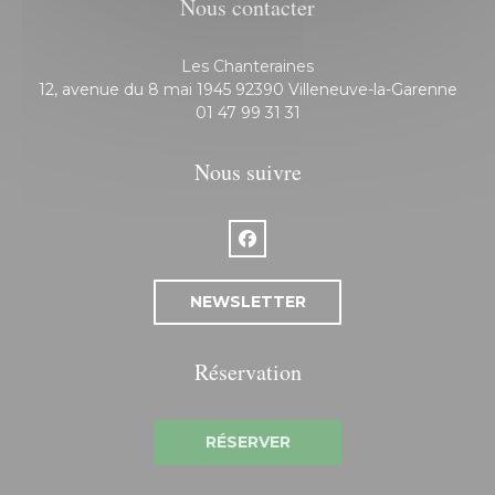
Nous contacter
Les Chanteraines
((ouv
12, avenue du 8 mai 1945 92390 Villeneuve-la-Garenne
01 47 99 31 31
Nous suivre
Facebook ((ouvre une nouvelle f
NEWSLETTER
Réservation
RÉSERVER