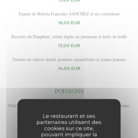
15,00 EUR
Epaule de Bellota Francisko SANCHEZ et ses cornichons
16,00 EUR
Ravioles du Dauphiné, crème légère au parmesan et huile de truffe
13,00 EUR
Tartines de chèvre chaud, pommes caramélisées et jeunes pousses
14,00 EUR
POISSONS
Filet de lieu jaune rôti, nouilles chinoises sautées sauce soja et sésame
27,00 EUR
Le restaurant et ses
partenaires utilisent des
cookies sur ce site,
pouvant impliquer la
VIANDES