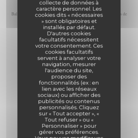
collecte de données à
caractère personnel. Les
Ballotine de volaille aux herbes, crème de parmesan et légumes de
cookies dits « nécessaires
saison
» sont obligatoires et
installés par défaut.
27,00 EUR
D'autres cookies
facultatifs nécessitent
votre consentement. Ces
DESSERTS
cookies facultatifs
servent à analyser votre
navigation, mesurer
Baba au rhum ambré
l'audience du site,
12,00 EUR
proposer des
fonctionnalités (ex : en
Café ou thé gourmand
lien avec les réseaux
sociaux) ou afficher des
11,00 EUR
Les Chanteraines
publicités ou contenus
personnalisés. Cliquez
Déclinaison de Glaces & Sorbets
sur « Tout accepter », «
Tout refuser » ou «
10,00 EUR
Personnaliser » pour
gérer vos préférences.
Salade de fruits de saison